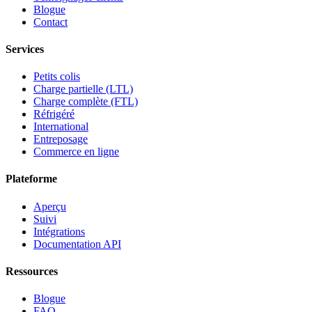
Blogue
Contact
Services
Petits colis
Charge partielle (LTL)
Charge complète (FTL)
Réfrigéré
International
Entreposage
Commerce en ligne
Plateforme
Aperçu
Suivi
Intégrations
Documentation API
Ressources
Blogue
FAQ