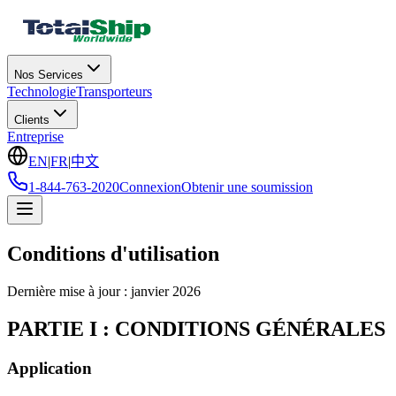
Nos Services
Technologie
Transporteurs
Clients
Entreprise
EN
|
FR
|
中文
1-844-763-2020
Connexion
Obtenir une soumission
Conditions d'utilisation
Dernière mise à jour : janvier 2026
PARTIE I : CONDITIONS GÉNÉRALES
Application